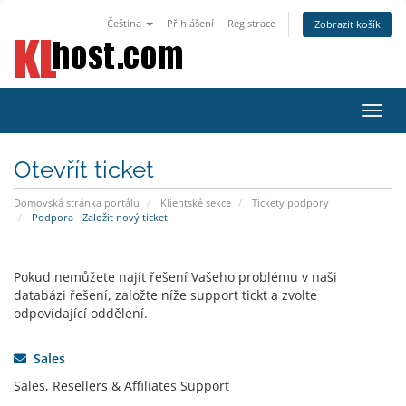
Čeština
Přihlášení
Registrace
Zobrazit košík
Přep
navig
Otevřít ticket
Domovská stránka portálu
Klientské sekce
Tickety podpory
Podpora - Založit nový ticket
Pokud nemůžete najít řešení Vašeho problému v naši
databázi řešení, založte níže support tickt a zvolte
odpovídající oddělení.
Sales
Sales, Resellers & Affiliates Support