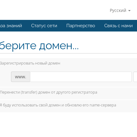
Русский
за знаний
Статус сети
Партнерство
Связь с нами
берите домен...
Зарегистрировать новый домен
www.
Перенести (transfer) домен от другого регистратора
Я буду использовать свой домен и обновлю его name-сервера