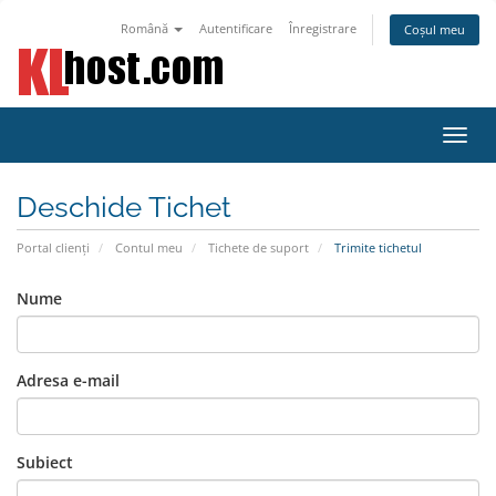
Română
Autentificare
Înregistrare
Coșul meu
Navi
Toggl
Deschide Tichet
Portal clienți
Contul meu
Tichete de suport
Trimite tichetul
Nume
Adresa e-mail
Subiect