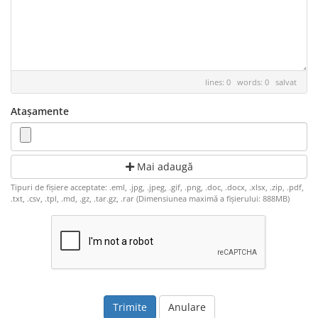
lines: 0 words: 0
salvat
Atașamente
Mai adaugă
Tipuri de fișiere acceptate: .eml, .jpg, .jpeg, .gif, .png, .doc, .docx, .xlsx, .zip, .pdf,
.txt, .csv, .tpl, .md, .gz, .tar.gz, .rar (Dimensiunea maximă a fișierului: 888MB)
Anulare