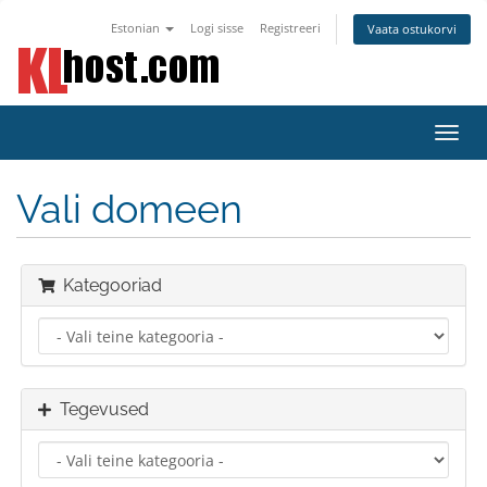
Estonian
Logi sisse
Registreeri
Vaata ostukorvi
Lülit
navig
Vali domeen
Kategooriad
Tegevused