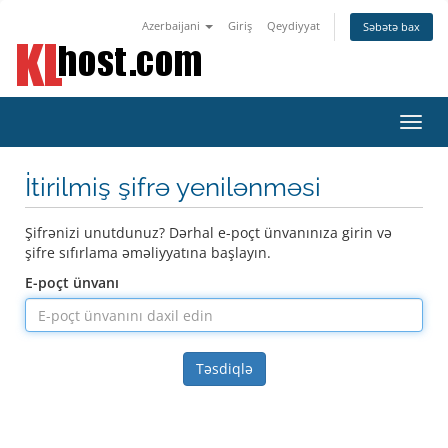
Azerbaijani
Giriş
Qeydiyyat
Səbətə bax
Naviq
keçid
İtirilmiş şifrə yenilənməsi
Şifrənizi unutdunuz? Dərhal e-poçt ünvanınıza girin və
şifre sıfırlama əməliyyatına başlayın.
E-poçt ünvanı
Təsdiqlə