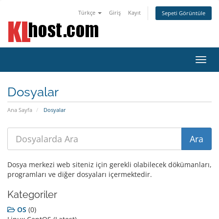
Türkçe
Giriş
Kayıt
Sepeti Görüntüle
Gezi
değiş
Dosyalar
Ana Sayfa
Dosyalar
Dosya merkezi web siteniz için gerekli olabilecek dökümanları,
programları ve diğer dosyaları içermektedir.
Kategoriler
OS
(0)